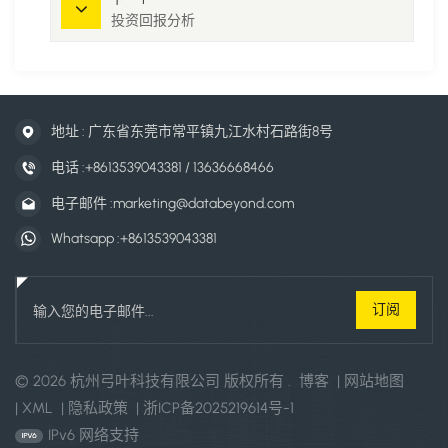
投资回报分析
地址 : 广东省东莞市常平镇九江水村石路街8号
电话 :
+8613539043381 / 13636668466
电子邮件 :
marketing@databeyond.com
Whatsapp :
+8613539043381
© 2026 杭州弓叶科技有限公司 版权所有 .
博客
|
网站地图
|
XML
|
隐私政策
|
浙ICP备2025219614号-1
IPv6 网络支持