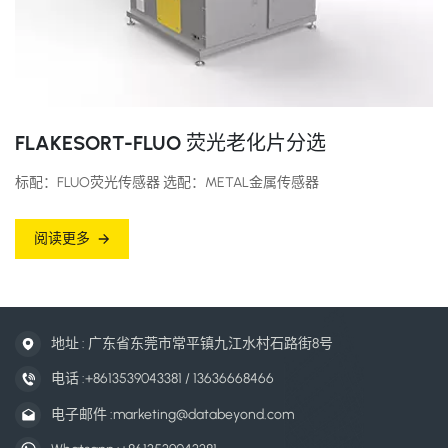
FLAKESORT-FLUO 荧光老化片分选
标配：FLUO荧光传感器 选配：METAL金属传感器
阅读更多
地址 : 广东省东莞市常平镇九江水村石路街8号
电话 :
+8613539043381 / 13636668466
电子邮件 :
marketing@databeyond.com