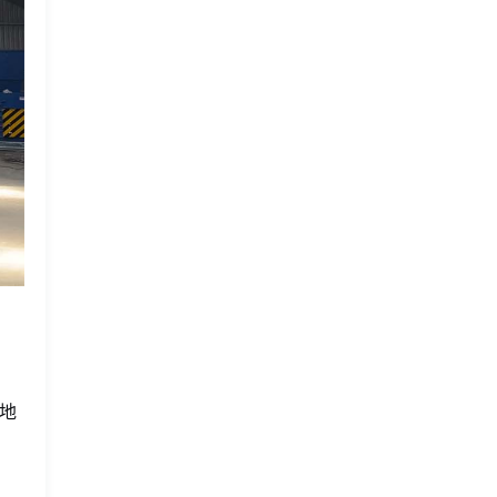
，
。
地