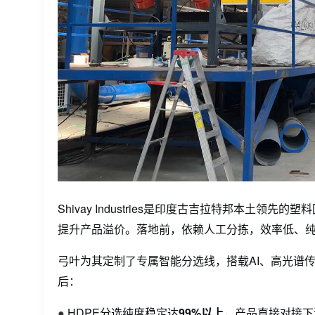
Shivay Industries是印度古吉拉特邦本土
提升产品溢价。落地前，依赖人工分拣，
效率低
、
弓叶为其定制了专属智能分选线，搭载
A
I
、
高光谱
后：
●
HDPE分选纯度稳定达
99%以上
，产品直接对接下