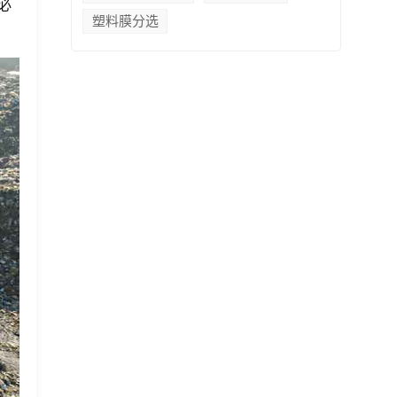
必
塑料膜分选