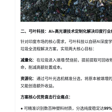
二、弓叶科技：AI+高光谱技术定制化解决印度行业
针对印度市场的核心需求，弓叶科技以自研AI深度
垃圾全流程解决方案，实现两大核心目标：
减量化
：在垃圾进入填埋/焚烧前，提前提取可回收
命，削减高额处置成本。
资源化
：通过
弓叶
光选机
精准分选，将原本被填埋的
又能创造额外收益。
方案核心优势直击行业痛点：
●
可精准识别数百种塑料材质，分选纯度稳定达
99