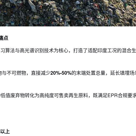
痛点
学习算法与高光谱识别技术为核心，打造了适配
印度
工况的混合
物与不可燃物，直接减少
20%-
5
0
%
的末端处置总量，延长填埋场
低值废弃物转化为高纯度可售卖再生原料，既满足EPR合规要
%以上