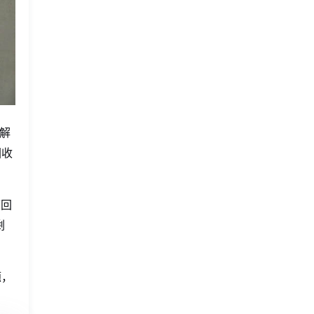
时解
回收
可回
剩
题，