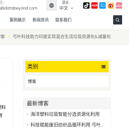
语言 :
 :
g@databeyond.com
中文
案例展示
新闻资讯
联系我们
English
博客
弓叶科技助力印度实现混合生活垃圾资源化&减量化
Français
Deutsch
类别
Español
博客
日本語
中文
最新博客
材料
海洋塑料垃圾智能分选资源化利用
转
科技赋能废旧纺织品循环利用 弓叶科技打造精准分选新范式