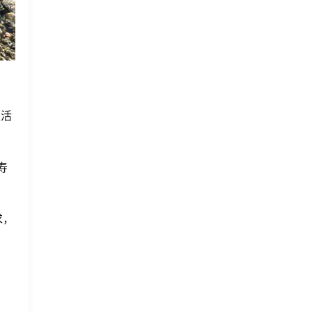
生活
寿
求，