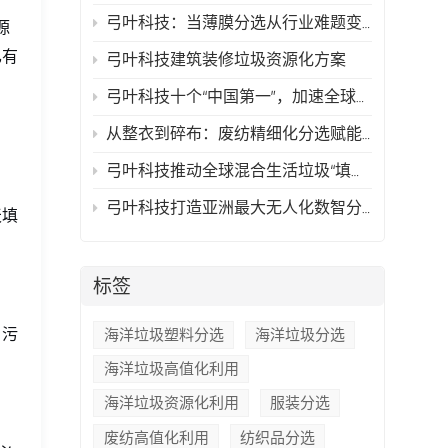
弓叶科技：当薄膜分选从行业难题变成可复制的技术方案
源
已有
弓叶科技建筑装修垃圾资源化方案
弓叶科技十个“中国第一”，加速全球再生资源行业智能化时代的到来
从整衣到碎布：废纺精细化分选赋能高值化再生
弓叶科技推动全球混合生活垃圾“填埋骤零化与资源最大化”
弓叶科技打造亚洲最大无人化数智分拣中心，以AI技术驱动循环经济新典范
天填
标签
、污
海洋垃圾塑料分选
海洋垃圾分选
海洋垃圾高值化利用
海洋垃圾资源化利用
服装分选
废纺高值化利用
纺织品分选