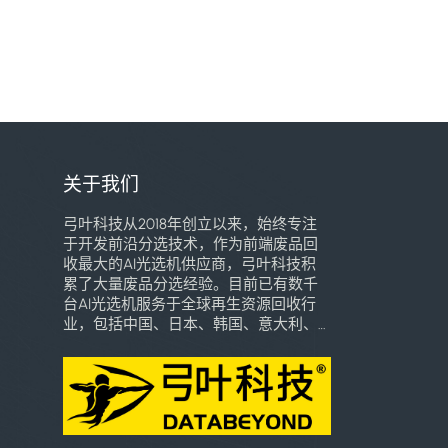
关于我们
弓叶科技从2018年创立以来，始终专注
于开发前沿分选技术，作为前端废品回
收最大的AI光选机供应商，弓叶科技积
累了大量废品分选经验。目前已有数千
台AI光选机服务于全球再生资源回收行
业，包括中国、日本、韩国、意大利、
巴西、东南亚、墨西哥、巴拿马、乌干
达、乌兹别克斯坦等多个国家和地区，
深受用户喜爱。我们将致力于用自己的
专业知识和技术创新，引领全球高端智
能分选技术的普惠化应用，加速全球再
生资源行业智能化时代的到来。