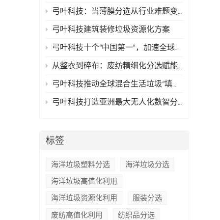
弓叶科技：当薄膜分选从行业难题变成可复制的技术方案
弓叶科技建筑装修垃圾资源化方案
弓叶科技十个“中国第一”，加速全球再生资源行业智能化时代的到来
从整衣到碎布：废纺精细化分选赋能高值化再生
弓叶科技推动全球混合生活垃圾“填埋骤零化与资源最大化”
弓叶科技打造亚洲最大无人化数智分拣中心，以AI技术驱动循环经济新典范
标签
海洋垃圾塑料分选
海洋垃圾分选
海洋垃圾高值化利用
海洋垃圾资源化利用
服装分选
废纺高值化利用
纺织品分选