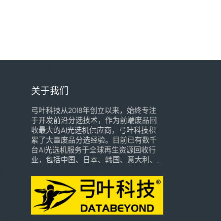
关于我们
弓叶科技从2018年创立以来，始终专注
于开发前沿分选技术，作为前端废品回
收最大的AI光选机供应商，弓叶科技积
累了大量废品分选经验。目前已有数千
台AI光选机服务于全球再生资源回收行
业，包括中国、日本、韩国、意大利、
巴西、东南亚、墨西哥、巴拿马、乌干
达、乌兹别克斯坦等多个国家和地区，
深受用户喜爱。我们将致力于用自己的
专业知识和技术创新，引领全球高端智
能分选技术的普惠化应用，加速全球再
生资源行业智能化时代的到来。