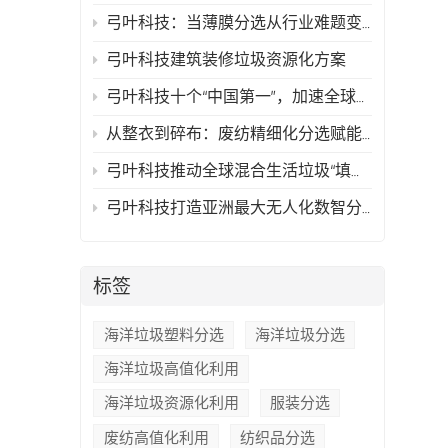
弓叶科技：当薄膜分选从行业难题变成可复制的技术方案
弓叶科技建筑装修垃圾资源化方案
弓叶科技十个“中国第一”，加速全球再生资源行业智能化时代的到来
从整衣到碎布：废纺精细化分选赋能高值化再生
弓叶科技推动全球混合生活垃圾“填埋骤零化与资源最大化”
弓叶科技打造亚洲最大无人化数智分拣中心，以AI技术驱动循环经济新典范
标签
海洋垃圾塑料分选
海洋垃圾分选
海洋垃圾高值化利用
海洋垃圾资源化利用
服装分选
废纺高值化利用
纺织品分选