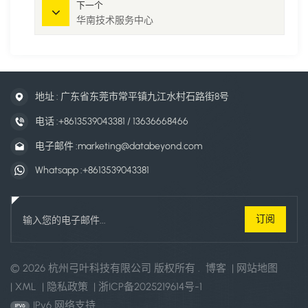
下一个
华南技术服务中心
地址 : 广东省东莞市常平镇九江水村石路街8号
电话 :
+8613539043381 / 13636668466
电子邮件 :
marketing@databeyond.com
Whatsapp :
+8613539043381
© 2026 杭州弓叶科技有限公司 版权所有 .
博客
|
网站地图
|
XML
|
隐私政策
|
浙ICP备2025219614号-1
IPv6 网络支持