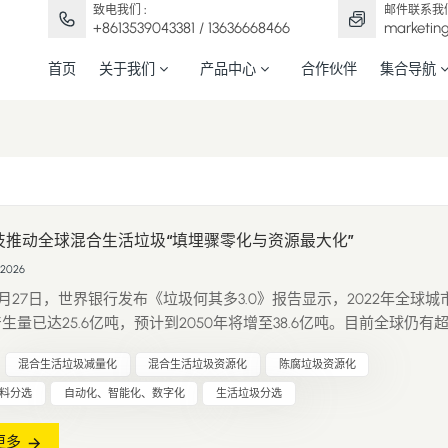
致电我们 :
邮件联系我们
+8613539043381 / 13636668466
marketin
首页
关于我们
产品中心
合作伙伴
集合导航
技推动全球混合生活垃圾“填埋骤零化与资源最大化”
 2026
年3月27日，世界银行发布《垃圾何其多3.0》报告显示，2022年全球城
生量已达25.6亿吨，预计到2050年将增至38.6亿吨。目前全球仍有
一的垃圾未得到规范处理，填埋仍是最主要的处置方式，垃圾产生的
混合生活垃圾减量化
混合生活垃圾资源化
陈腐垃圾资源化
成为全球变暖的重要推手。 面对这一全球性挑战，弓叶科技以行业领
技术，为不...
料分选
自动化、智能化、数字化
生活垃圾分选
更多