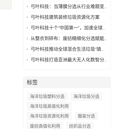
弓叶科技：当薄膜分选从行业难题变成可复制的技术方案
弓叶科技建筑装修垃圾资源化方案
弓叶科技十个“中国第一”，加速全球再生资源行业智能化时代的到来
从整衣到碎布：废纺精细化分选赋能高值化再生
弓叶科技推动全球混合生活垃圾“填埋骤零化与资源最大化”
弓叶科技打造亚洲最大无人化数智分拣中心，以AI技术驱动循环经济新典范
标签
海洋垃圾塑料分选
海洋垃圾分选
海洋垃圾高值化利用
海洋垃圾资源化利用
服装分选
废纺高值化利用
纺织品分选