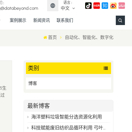
语言 :
 :
g@databeyond.com
中文
案例展示
新闻资讯
联系我们
English
首页
自动化、智能化、数字化
Français
Deutsch
类别
Español
博客
市生
日本語
超过
中文
甲烷
最新博客
先的
海洋塑料垃圾智能分选资源化利用
科技赋能废旧纺织品循环利用 弓叶科技打造精准分选新范式