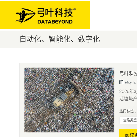
自动化、智能化、数字化
弓叶科
May 12,
2026
活垃圾产
三分之
热门标签 :
排放已
智能分选
全品类塑
阅读