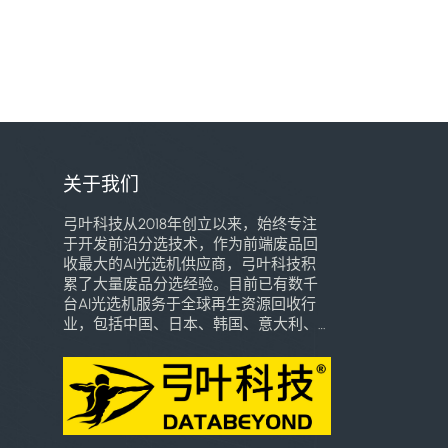
关于我们
弓叶科技从2018年创立以来，始终专注
于开发前沿分选技术，作为前端废品回
收最大的AI光选机供应商，弓叶科技积
累了大量废品分选经验。目前已有数千
台AI光选机服务于全球再生资源回收行
业，包括中国、日本、韩国、意大利、
巴西、东南亚、墨西哥、巴拿马、乌干
达、乌兹别克斯坦等多个国家和地区，
深受用户喜爱。我们将致力于用自己的
专业知识和技术创新，引领全球高端智
能分选技术的普惠化应用，加速全球再
生资源行业智能化时代的到来。