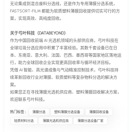
无论集成到混合废料分选线，还是作为专用薄膜分选系统，
FASTSORT-FILM 都能为软质塑料薄膜回收提供切实可行的方
案，实现高效、高纯度回收。
关于弓叶科技（DATABEYOND）
作为中国回收前端 AI 光选机领域的头部供应商，弓叶科技在
全球垃圾分选应用中积累了丰富经验。其数千套设备已在日
本、东南亚、意大利、法国、巴西、墨西哥等国家地区落地运
行，助力全球回收企业实现更高回收率与循环经济目标。
凭借 AI 智能、高光谱成像与气动精准控制技术，弓叶科技持
续革新回收行业对薄膜、软质塑料等复杂物料分选的解决方
案。
如果您正在寻找薄膜光选机供应商、塑料薄膜回收解决方案，
欢迎联系弓叶科技。
热门标签 :
薄膜分选
塑料薄膜分选设备
薄膜回收设备
轻质材料分选
薄膜光选机供应商
薄膜分选设备厂家