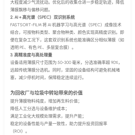
大程度减少气流扰动。优化后的收集仓进一步稳定轨迹，降低
薄膜飘移与偏移问题。
2. AI + 高光谱（SPEC）双识别系统
FASTSORT-FILM 将 AI 机器学习与高光谱（SPEC）成像技术
结合，可按物料类型、聚合物种类、颜色实现高精度识别。即
便在复杂工况下，这套双识别系统也能准确区分相似薄膜（如
透明 PE、有色 PE、多层复合膜）。
3. 高精准度与高处理量
设备适用薄膜尺寸范围为 50-300 毫米，分选准确率超 90%，
远超传统薄膜分选机。同时，坚固的设备结构可避免机械堵
塞，减少停机时间，保障稳定连续运行。
为回收厂与垃圾中转站带来的价值
提升薄膜物料纯度，增加再生料价值；
降低人工分选与设备维护成本；
满足工业化大规模处理需求，提升产能；
稳定的设备性能与产量一致性，助力提升投资回报率
（ROI）。