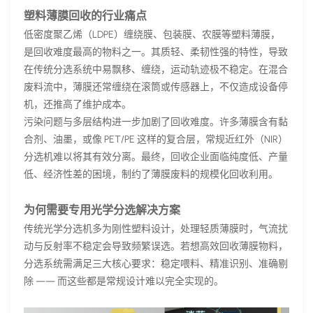
塑料薄膜回收的行业痛点
低密度聚乙烯（LDPE）缠绕膜、包装膜、农膜等塑料薄膜，
是回收难度最高的物料之一。其质轻、柔韧性强的特性，导致
在传统分选系统中易飘移、缠绕，运动轨迹极不稳定。在混合
废料流中，薄膜还常缠绕在滚筒或传感器上，不仅造成设备停
机，还推高了维护成本。
污染问题与多层结构进一步加剧了回收难度。许多薄膜含有黏
合剂、油墨，或像 PET/PE 这样的复合层，常规近红外（NIR）
分选机难以将其有效分离。最终，回收企业面临纯度低、产量
低、经济性差的困境，制约了薄膜废料的规模化回收利用。
为何需要专用光学分选解决方案
传统光学分选机多为刚性塑料设计，处理轻质薄膜时，气流扰
动与反射率不稳定会导致频繁误选。若想高效回收薄膜物料，
分选系统需满足三大核心要求：稳定喂料、精准识别、准确剔
除 —— 而这些都是常规设计难以完全实现的。