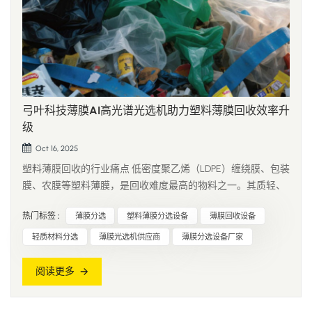
弓叶科技薄膜AI高光谱光选机助力塑料薄膜回收效率升
级
Oct 16, 2025
塑料薄膜回收的行业痛点 低密度聚乙烯（LDPE）缠绕膜、包装
膜、农膜等塑料薄膜，是回收难度最高的物料之一。其质轻、
柔韧性强的特性，导致在传统分选系统中易飘移、缠绕，运动
热门标签 :
薄膜分选
塑料薄膜分选设备
薄膜回收设备
轨迹极不稳定。在混合废料流中，薄膜还常缠绕在滚筒或传感
器上，不仅造成设备停机，还推高了维护成本。 污染问题与多
轻质材料分选
薄膜光选机供应商
薄膜分选设备厂家
层结构进一步加剧了回收难度。...
阅读更多