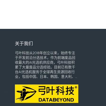
关于我们
弓叶科技从2018年创立以来，始终专注
于开发前沿分选技术，作为前端废品回
收最大的AI光选机供应商，弓叶科技积
累了大量废品分选经验。目前已有数千
台AI光选机服务于全球再生资源回收行
业，包括中国、日本、韩国、意大利、
巴西、东南亚、墨西哥、巴拿马、乌干
达、乌兹别克斯坦等多个国家和地区，
深受用户喜爱。我们将致力于用自己的
专业知识和技术创新，引领全球高端智
能分选技术的普惠化应用，加速全球再
生资源行业智能化时代的到来。