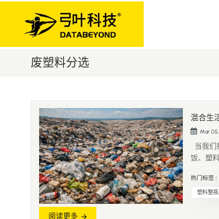
废塑料分选
混合生
Mar 05,
当我们
饭、塑
焚烧，还
热门标签 :
破2.4
塑料整瓶
阅读更多