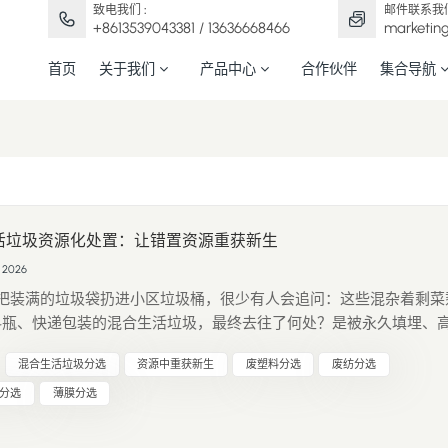
致电我们 :
邮件联系我们
+8613539043381 / 13636668466
marketin
首页
关于我们
产品中心
合作伙伴
集合导航
活垃圾资源化处置：让错置资源重获新生
 2026
把装满的垃圾袋扔进小区垃圾桶，很少有人会追问：这些混杂着剩菜
料瓶、快递包装的混合生活垃圾，最终去往了何处？是被永久填埋、
是能挣脱“废弃物”的标签，重获新生？ 我国城市生活垃圾年清运量
混合生活垃圾分选
资源中重获新生
废塑料分选
废纺分选
亿吨，其中超70%为成分复杂的混合生活垃圾。长期以来，“填埋为...
分选
薄膜分选