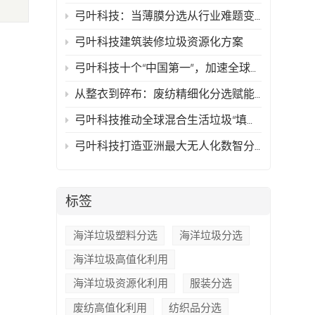
弓叶科技：当薄膜分选从行业难题变成可复制的技术方案
弓叶科技建筑装修垃圾资源化方案
弓叶科技十个“中国第一”，加速全球再生资源行业智能化时代的到来
从整衣到碎布：废纺精细化分选赋能高值化再生
弓叶科技推动全球混合生活垃圾“填埋骤零化与资源最大化”
弓叶科技打造亚洲最大无人化数智分拣中心，以AI技术驱动循环经济新典范
标签
海洋垃圾塑料分选
海洋垃圾分选
海洋垃圾高值化利用
海洋垃圾资源化利用
服装分选
废纺高值化利用
纺织品分选