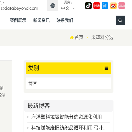
语言 :
 :
g@databeyond.com
中文
案例展示
新闻资讯
联系我们
English
首页
废塑料分选
Français
Deutsch
类别
Español
博客
剩
日本語
高温
中文
已突
最新博客
海洋塑料垃圾智能分选资源化利用
科技赋能废旧纺织品循环利用 弓叶科技打造精准分选新范式