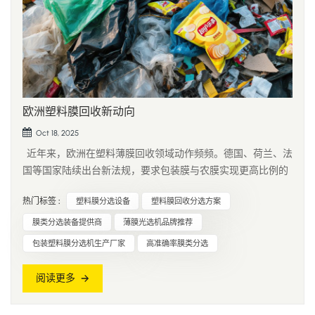
欧洲塑料膜回收新动向
Oct 18, 2025
近年来，欧洲在塑料薄膜回收领域动作频频。德国、荷兰、法
国等国家陆续出台新法规，要求包装膜与农膜实现更高比例的
循环利用。与此同时，欧盟《塑料包装指令》对膜类回收纯度
热门标签 :
塑料膜分选设备
塑料膜回收分选方案
提出了更严格的要求，这也让各地的分选中心和再生企业面临
新的挑战。 薄膜类废料的复杂性众所周知。轻质、易漂浮、易
膜类分选装备提供商
薄膜光选机品牌推荐
缠绕——这...
包装塑料膜分选机生产厂家
高准确率膜类分选
阅读更多