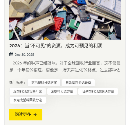
2026：当“不可见”的资源，成为可预见的利润
Dec 30, 2025
2026 年的钟声已经敲响。对于全球回收行业而言，这不仅仅
是一个年份的更迭，更像是一场‘无声进化’的终点：过去那种依
赖直觉和运气的分选时代，在这一刻正式划下了句号。 在布
热门标签 :
家电塑料分选方案
日杂塑料分选设备
鲁塞尔的政策解读会上、在加利福尼亚的工厂车间里，一个词
被反复提及：“透明度”。随着 WEEE 指令（...
废塑料分选设备厂家
废塑料分选方案
日杂塑料分选解决方案
家电废塑料回收分选
阅读更多