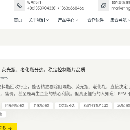
致电我们 :
邮件联系我们
+8613539043381 / 13636668466
marketin
首页
关于我们
产品中心
合作伙伴
集合导航
、荧光瓶、老化瓶分选，稳定控制瓶片品质
 2026
T 塑料瓶回收行业，能否精准剔除阻隔瓶、荧光瓶、老化瓶，直接决定
、售价，甚至是再生企业的核心利润。但真正懂行的人知道：PPM 
好，而是在可控范围内尽可能提高出成率，这才是利润的来源。 一
阻隔剂瓶分选
老化瓶分选
荧光瓶分选
稳定PET瓶片品质
3A瓶分
剔除这 3 类瓶子？ 1. 阻隔瓶 多用于农药、日化、高阻隔食品包装，
..
选
更多