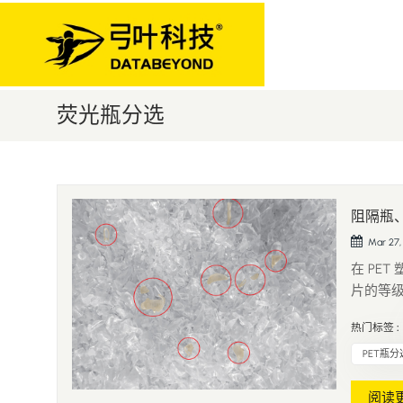
荧光瓶分选
阻隔瓶
Mar 27,
在 PE
片的等级
越低越
热门标签 :
什么必须
含 EVOH.
PET瓶分
阅读