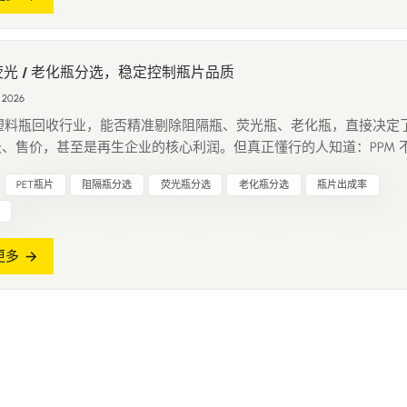
 荧光 / 老化瓶分选，稳定控制瓶片品质
 2026
T 塑料瓶回收行业，能否精准剔除阻隔瓶、荧光瓶、老化瓶，直接决定
、售价，甚至是再生企业的核心利润。但真正懂行的人知道：PPM 
好，而是在可控范围内尽可能提高出成率，这才是利润的来源。 一
PET瓶片
阻隔瓶分选
荧光瓶分选
老化瓶分选
瓶片出成率
剔除这 3 类瓶子？ 1. 阻隔瓶 多用于农药、日化、高阻隔食品包装，
..
更多