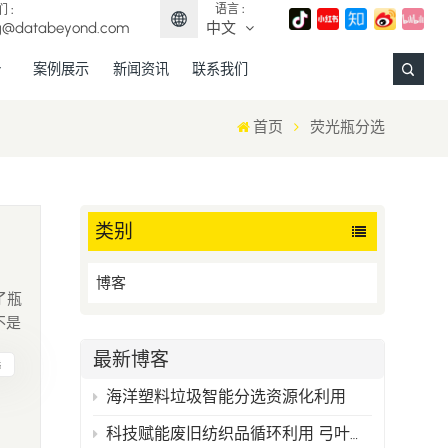
语言 :
 :
g@databeyond.com
中文
案例展示
新闻资讯
联系我们
English
首页
荧光瓶分选
Français
Deutsch
类别
Español
博客
了瓶
日本語
不是
中文
、为
最新博客
选
瓶体
海洋塑料垃圾智能分选资源化利用
科技赋能废旧纺织品循环利用 弓叶科技打造精准分选新范式