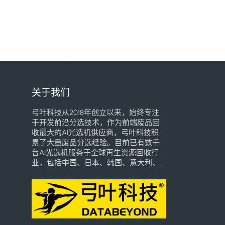
关于我们
弓叶科技从2018年创立以来，始终专注
于开发前沿分选技术，作为前端废品回
收最大的AI光选机供应商，弓叶科技积
累了大量废品分选经验。目前已有数千
台AI光选机服务于全球再生资源回收行
业，包括中国、日本、韩国、意大利、
巴西、东南亚、墨西哥、巴拿马、乌干
达、乌兹别克斯坦等多个国家和地区，
深受用户喜爱。我们将致力于用自己的
专业知识和技术创新，引领全球高端智
能分选技术的普惠化应用，加速全球再
生资源行业智能化时代的到来。