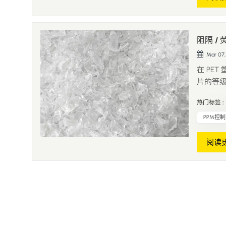
阻隔 /
Mar 07,
在 PE
片的等级
越低越
热门标签 :
什么必须
含 EVOH.
PPM控制
阅读