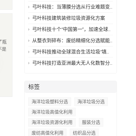
弓叶科技：当薄膜分选从行业难题变成可复制的技术方案
弓叶科技建筑装修垃圾资源化方案
弓叶科技十个“中国第一”，加速全球再生资源行业智能化时代的到来
从整衣到碎布：废纺精细化分选赋能高值化再生
了瓶
不是
弓叶科技推动全球混合生活垃圾“填埋骤零化与资源最大化”
、为
弓叶科技打造亚洲最大无人化数智分拣中心，以AI技术驱动循环经济新典范
瓶体
标签
海洋垃圾塑料分选
海洋垃圾分选
海洋垃圾高值化利用
海洋垃圾资源化利用
服装分选
废纺高值化利用
纺织品分选