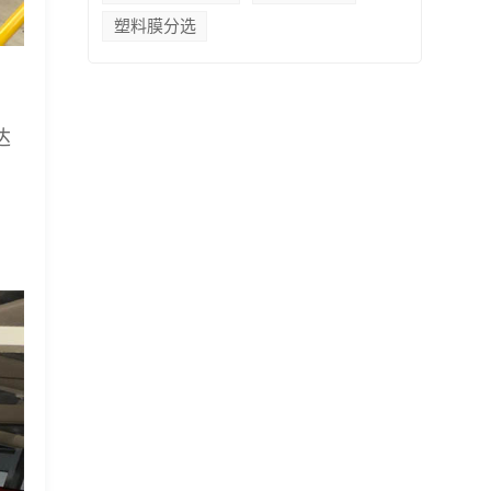
塑料膜分选
达
。