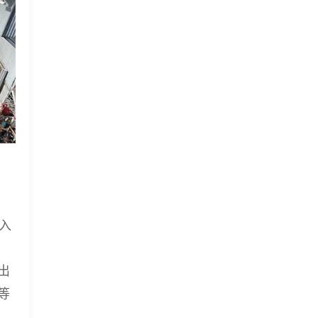
，
入
出
等