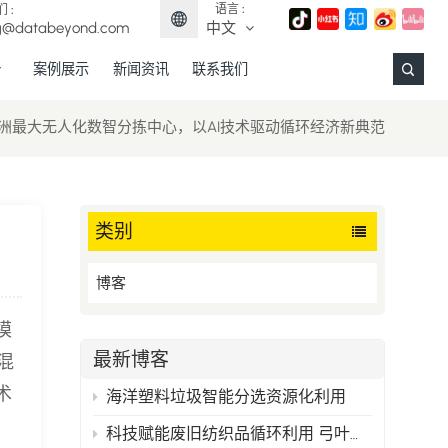
语言 :
 :
g@databeyond.com
中文
案例展示
新闻资讯
联系我们
English
洲最大无人化数智分拣中心，以AI技术驱动循环经济新典范
Français
Deutsch
类别
Español
博客
日本語
模
中文
最新博客
混
术
海洋塑料垃圾智能分选资源化利用
科技赋能废旧纺织品循环利用 弓叶科技打造精准分选新范式