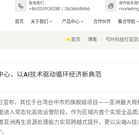
致电我们 :
邮件联系我们
+8613539043381 / 13636668466
marketin
首页
关于我们
产品中心
合作伙伴
集合导航
首页
博客
弓叶科技打造亚
中心，以AI技术驱动循环经济新典范
近日宣布，其位于台湾台中市的旗舰级项目——亚洲最大规
面进入常态化高效运营阶段。作为区域内首个实现全品类
着亚洲再生资源处理能力实现跨越式提升，更以尖端AI技
”。