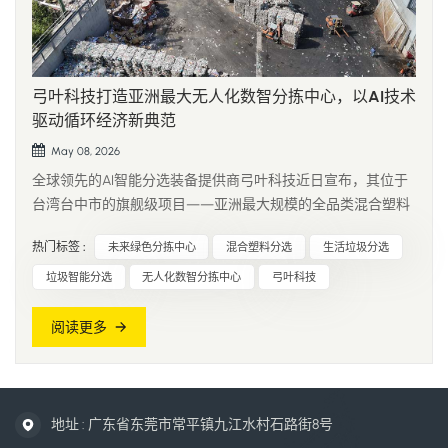
弓叶科技打造亚洲最大无人化数智分拣中心，以AI技术
驱动循环经济新典范
May 08, 2026
全球领先的AI智能分选装备提供商弓叶科技近日宣布，其位于
台湾台中市的旗舰级项目——亚洲最大规模的全品类混合塑料
无人化数智分拣中心，已全面进入常态化高效运营阶段。作为
热门标签 :
未来绿色分拣中心
混合塑料分选
生活垃圾分选
区域内首个实现全品类混合塑料数智化分选的里程碑项目，它
不仅标志着亚洲再生资源处理能力实现跨越式提升，更以尖端
垃圾智能分选
无人化数智分拣中心
弓叶科技
AI技术为全球循环经济...
阅读更多
地址 : 广东省东莞市常平镇九江水村石路街8号