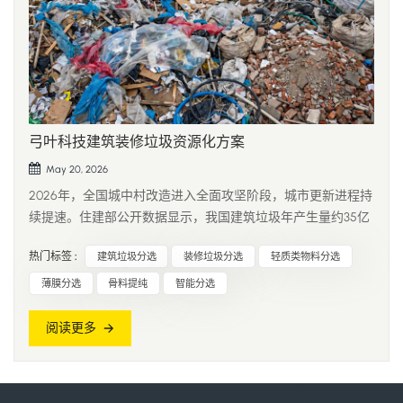
弓叶科技建筑装修垃圾资源化方案
May 20, 2026
2026年，全国城中村改造进入全面攻坚阶段，城市更新进程持
续提速。住建部公开数据显示，我国建筑垃圾年产生量约35亿
吨，其中装修垃圾占比超40%，年产生量达14亿吨以上。然
热门标签 :
建筑垃圾分选
装修垃圾分选
轻质类物料分选
而，当前行业仍以“清运—填埋”为主要处理方式，资源化利用
率不足50%。大量混凝土、砖石等可资源化成分被填埋废弃，
薄膜分选
骨料提纯
智能分选
同时引发土地占用...
阅读更多