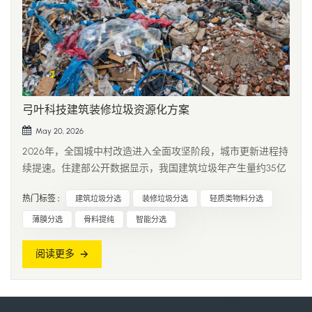
弓叶科技建筑装修垃圾资源化方案
May 20, 2026
2026年，全国城中村改造进入全面攻坚阶段，城市更新进程持
续提速。住建部公开数据显示，我国建筑垃圾年产生量约35亿
吨，其中装修垃圾占比超40%，年产生量达14亿吨以上。然
热门标签 :
建筑垃圾分选
装修垃圾分选
轻质类物料分选
而，当前行业仍以“清运—填埋”为主要处理方式，资源化利用
率不足50%。大量混凝土、砖石等可资源化成分被填埋废弃，
薄膜分选
骨料提纯
智能分选
同时引发土地占用...
阅读更多